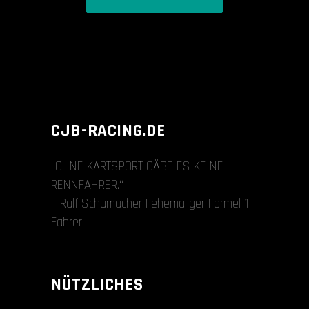
CJB-RACING.DE
„OHNE KARTSPORT GÄBE ES KEINE
RENNFAHRER.“
– Ralf Schumacher | ehemaliger Formel-1-
Fahrer
NÜTZLICHES