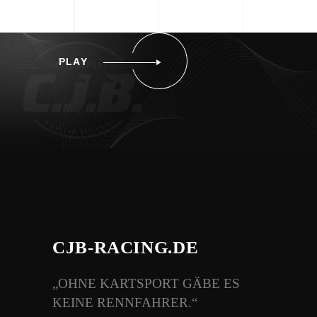
PLAY
CJB-RACING.DE
„OHNE KARTSPORT GÄBE ES
KEINE RENNFAHRER.“