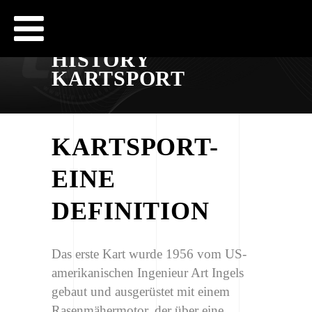
CJB - OFFICIAL WEBSITE
CJB-RACING.DE
HISTORY
KARTSPORT
KARTSPORT-
EINE
DEFINITION
Das erste Kart wurde 1956 vom US-
amerikanischen Ingenieur Art Ingels
gebaut und ausgerüstet mit einem
Rasenmähermotor, der über eine