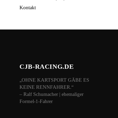
Kontakt
CJB-RACING.DE
„OHNE KARTSPORT GÄBE ES
KEINE RENNFAHRER.“
– Ralf Schumacher | ehemaliger
Formel-1-Fahrer