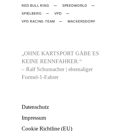
RED BULL RING
SPEEDWORLD
SPIELBERG
VPD
VPD RACING TEAM
WACKERSDORF
CJB-RACING.DE
„OHNE KARTSPORT GÄBE ES
KEINE RENNFAHRER.“
– Ralf Schumacher | ehemaliger
Formel-1-Fahrer
NÜTZLICHES
Datenschutz
Impressum
Cookie Richtline (EU)