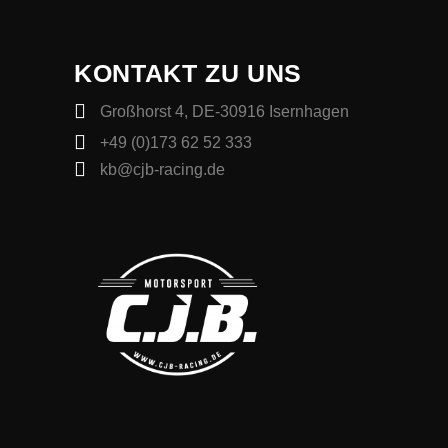
KONTAKT ZU UNS
Großhorst 4, DE-30916 Isernhagen
+49 (0)173 62 52 333
kb@cjb-racing.de