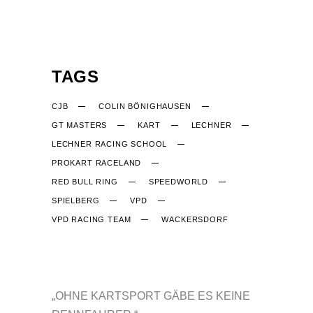
TAGS
CJB
COLIN BÖNIGHAUSEN
GT MASTERS
KART
LECHNER
LECHNER RACING SCHOOL
PROKART RACELAND
RED BULL RING
SPEEDWORLD
SPIELBERG
VPD
VPD RACING TEAM
WACKERSDORF
CJB-RACING.DE
„OHNE KARTSPORT GÄBE ES KEINE