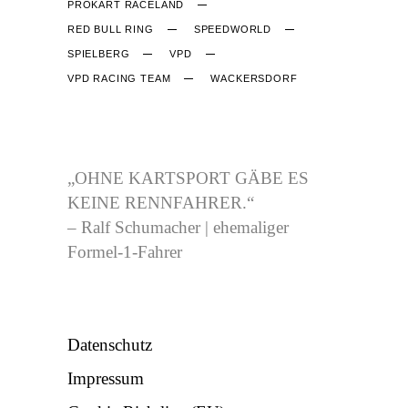
PROKART RACELAND
RED BULL RING
SPEEDWORLD
SPIELBERG
VPD
VPD RACING TEAM
WACKERSDORF
CJB-RACING.DE
„OHNE KARTSPORT GÄBE ES
KEINE RENNFAHRER.“
– Ralf Schumacher | ehemaliger
Formel-1-Fahrer
NÜTZLICHES
Datenschutz
Impressum