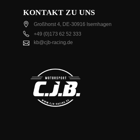
KONTAKT ZU UNS
Großhorst 4, DE-30916 Isernhagen
+49 (0)173 62 52 333
kb@cjb-racing.de