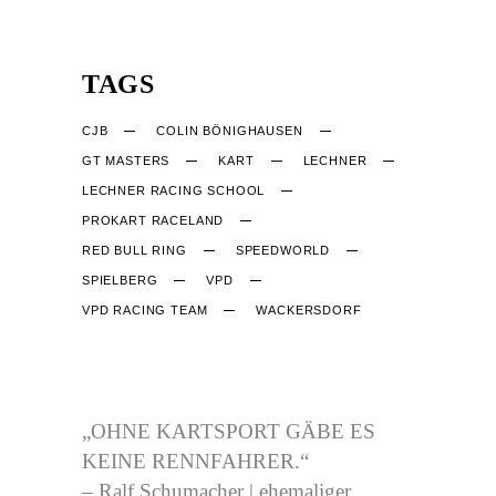
TAGS
CJB
COLIN BÖNIGHAUSEN
GT MASTERS
KART
LECHNER
LECHNER RACING SCHOOL
PROKART RACELAND
RED BULL RING
SPEEDWORLD
SPIELBERG
VPD
VPD RACING TEAM
WACKERSDORF
CJB-RACING.DE
„OHNE KARTSPORT GÄBE ES
KEINE RENNFAHRER.“
– Ralf Schumacher | ehemaliger