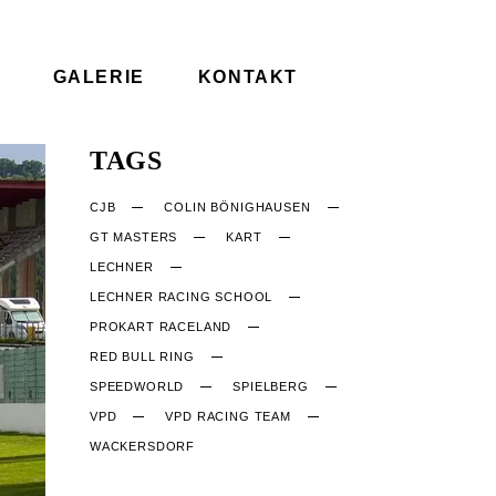
GALERIE
KONTAKT
TAGS
CJB
COLIN BÖNIGHAUSEN
GT MASTERS
KART
LECHNER
LECHNER RACING SCHOOL
PROKART RACELAND
RED BULL RING
SPEEDWORLD
SPIELBERG
VPD
VPD RACING TEAM
WACKERSDORF