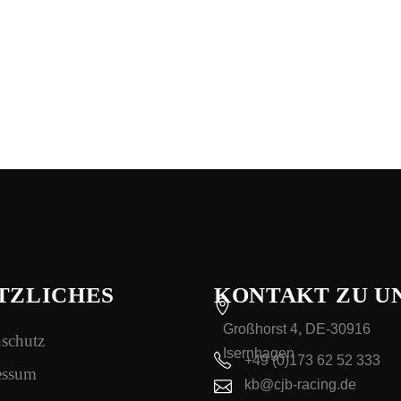
TZLICHES
KONTAKT ZU U
Großhorst 4, DE-30916
schutz
Isernhagen
+49 (0)173 62 52 333
essum
kb@cjb-racing.de