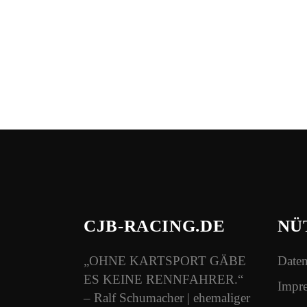
CJB-RACING.DE
NÜ
„OHNE KARTSPORT GÄBE
Daten
ES KEINE RENNFAHRER.“
Impr
– Ralf Schumacher | ehemaliger