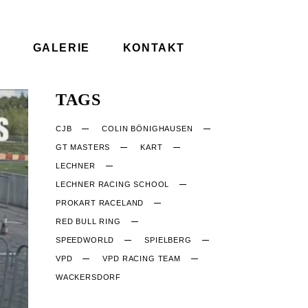
GALERIE
KONTAKT
TAGS
CJB
COLIN BÖNIGHAUSEN
GT MASTERS
KART
LECHNER
LECHNER RACING SCHOOL
PROKART RACELAND
RED BULL RING
SPEEDWORLD
SPIELBERG
VPD
VPD RACING TEAM
WACKERSDORF