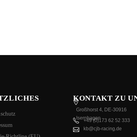
TZLICHES
KONTAKT ZU U
Großhorst 4, DE-30916
schutz
Isernhagen
+49 (0)173 62 52 333
essum
kb@cjb-racing.de
e-Richtline (EU)