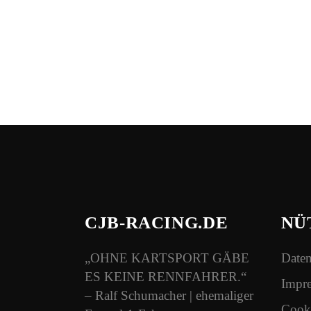
CJB-RACING.DE
NÜ
„OHNE KARTSPORT GÄBE
Daten
ES KEINE RENNFAHRER.“
Impr
– Ralf Schumacher | ehemaliger
Cooki