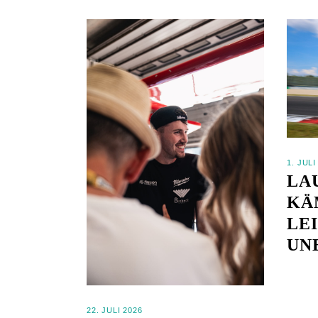
1. JULI
LA
KÄ
LE
UN
22. JULI 2026