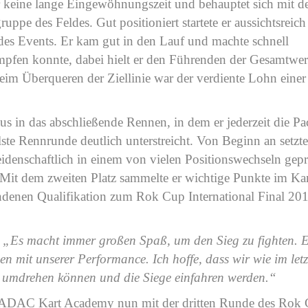
er keine lange Eingewöhnungszeit und behauptet sich mit 
ruppe des Feldes. Gut positioniert startete er aussichtsreich
n des Events. Er kam gut in den Lauf und machte schnell
ämpfen konnte, dabei hielt er den Führenden der Gesamtwe
beim Überqueren der Ziellinie war der verdiente Lohn einer
s in das abschließende Rennen, in dem er jederzeit die Pa
ste Rennrunde deutlich unterstreicht. Von Beginn an setzte
eidenschaftlich in einem von vielen Positionswechseln gep
. Mit dem zweiten Platz sammelte er wichtige Punkte im K
ndenen Qualifikation zum Rok Cup International Final 20
:
„Es macht immer großen Spaß, um den Sieg zu fighten. 
en mit unserer Performance. Ich hoffe, dass wir wie im let
eß umdrehen können und die Siege einfahren werden.“
der ADAC Kart Academy nun mit der dritten Runde des Rok