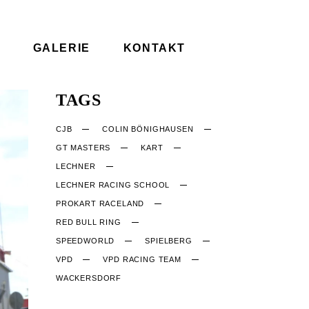
GALERIE
KONTAKT
TAGS
CJB
COLIN BÖNIGHAUSEN
GT MASTERS
KART
LECHNER
LECHNER RACING SCHOOL
PROKART RACELAND
RED BULL RING
SPEEDWORLD
SPIELBERG
VPD
VPD RACING TEAM
WACKERSDORF