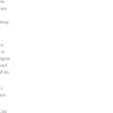
dem
 aus
rtung
ce
 er
rägten
ampf
18 im
Es
zten
 Cup