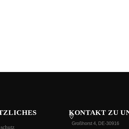
TZLICHES
KONTAKT ZU U
Großhorst 4, DE-30916
schutz