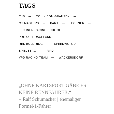
TAGS
CJB
COLIN BÖNIGHAUSEN
GT MASTERS
KART
LECHNER
LECHNER RACING SCHOOL
PROKART RACELAND
RED BULL RING
SPEEDWORLD
SPIELBERG
VPD
VPD RACING TEAM
WACKERSDORF
CJB-RACING.DE
„OHNE KARTSPORT GÄBE ES
KEINE RENNFAHRER.“
– Ralf Schumacher | ehemaliger
Formel-1-Fahrer