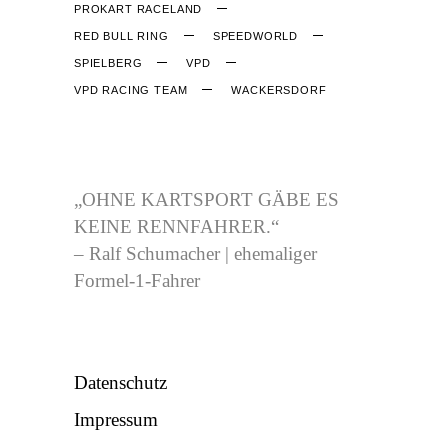
PROKART RACELAND
RED BULL RING
SPEEDWORLD
SPIELBERG
VPD
VPD RACING TEAM
WACKERSDORF
CJB-RACING.DE
„OHNE KARTSPORT GÄBE ES
KEINE RENNFAHRER.“
– Ralf Schumacher | ehemaliger
Formel-1-Fahrer
NÜTZLICHES
Datenschutz
Impressum