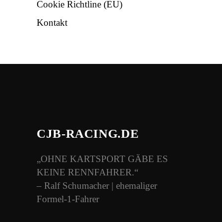
Cookie Richtline (EU)
Kontakt
CJB-RACING.DE
„OHNE KARTSPORT GÄBE ES
KEINE RENNFAHRER.“
– Ralf Schumacher | ehemaliger
Formel-1-Fahrer