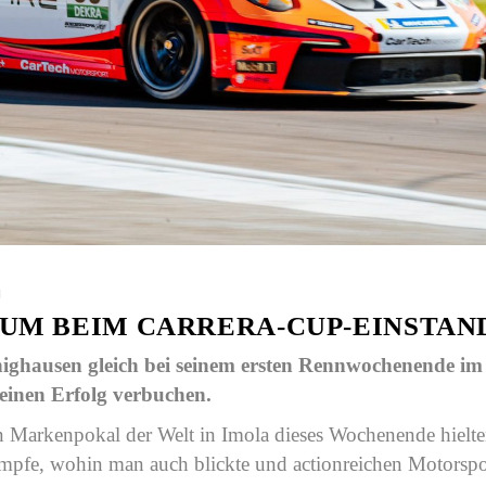
N
IUM BEIM CARRERA-CUP-EINSTAN
nighausen gleich bei seinem ersten Rennwochenende im
einen Erfolg verbuchen.
en Markenpokal der Welt in Imola dieses Wochenende hielte
kämpfe, wohin man auch blickte und actionreichen Motorspo