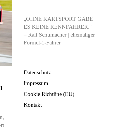
CJB-RACING.DE
„OHNE KARTSPORT GÄBE
ES KEINE RENNFAHRER.“
– Ralf Schumacher | ehemaliger
Formel-1-Fahrer
NÜTZLICHES
Datenschutz
Impressum
D
Cookie Richtline (EU)
Kontakt
n,
rt