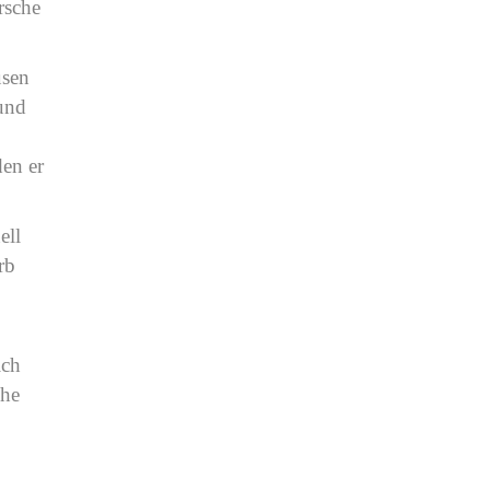
rsche
usen
 und
den er
ell
rb
ich
che