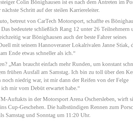
steiger Colin Bönighausen ist es nach dem Antreten im Po
ächste Schritt auf der steilen Karriereleiter.
, betreut von CarTech Motorsport, schaffte es Bönigha
. Das bedeutete schließlich Rang 12 unter 26 Teilnehmern
ichzeitig war Bönighausen auch der beste Fahrer seines
Duell mit seinem Hannoveraner Lokalrivalen Janne Stiak, 
am Ende etwas schneller als ich.“
ren? „Man braucht einfach mehr Runden, um konstant schn
dem frühen Ausfall am Samstag. Ich bin zu toll über den Ke
 noch niedrig war, ist mir dann der Reifen von der Felge
s ich mir vom Debüt erwartet habe.“
-Auftakts in der Motorsport Arena Oschersleben, wirft s
 ins Cup-Geschehen. Die halbstündigen Rennen zum Pors
eils Samstag und Sonntag um 11:20 Uhr.