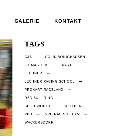
GALERIE
KONTAKT
TAGS
CJB
COLIN BÖNIGHAUSEN
GT MASTERS
KART
LECHNER
LECHNER RACING SCHOOL
PROKART RACELAND
RED BULL RING
SPEEDWORLD
SPIELBERG
VPD
VPD RACING TEAM
WACKERSDORF