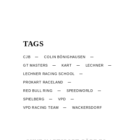
TAGS
CJB
COLIN BÖNIGHAUSEN
GT MASTERS
KART
LECHNER
LECHNER RACING SCHOOL
PROKART RACELAND
RED BULL RING
SPEEDWORLD
SPIELBERG
VPD
VPD RACING TEAM
WACKERSDORF
CJB-RACING.DE