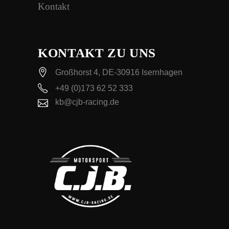
Kontakt
KONTAKT ZU UNS
Großhorst 4, DE-30916 Isernhagen
+49 (0)173 62 52 333
kb@cjb-racing.de