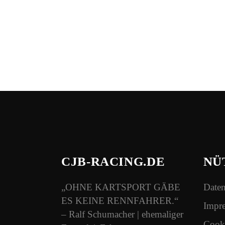
CJB-RACING.DE
NÜ
„OHNE KARTSPORT GÄBE
Daten
ES KEINE RENNFAHRER.“
Impr
– Ralf Schumacher | ehemaliger
Cooki