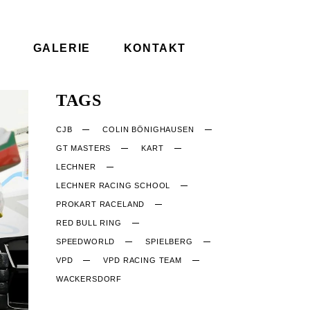
GALERIE
KONTAKT
TAGS
CJB
COLIN BÖNIGHAUSEN
GT MASTERS
KART
LECHNER
LECHNER RACING SCHOOL
PROKART RACELAND
RED BULL RING
SPEEDWORLD
SPIELBERG
VPD
VPD RACING TEAM
WACKERSDORF