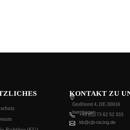
TZLICHES
KONTAKT ZU U
Großhorst 4, DE-30916
schutz
Isernhagen
+49 (0)173 62 52 333
essum
kb@cjb-racing.de
e-Richtline (EU)