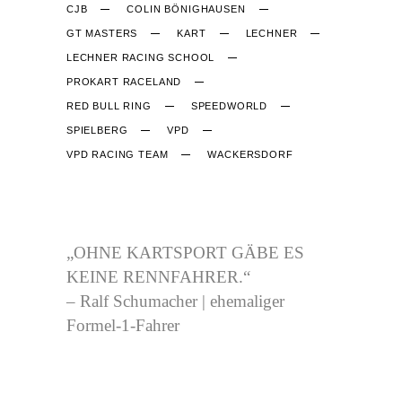
CJB
COLIN BÖNIGHAUSEN
GT MASTERS
KART
LECHNER
LECHNER RACING SCHOOL
PROKART RACELAND
RED BULL RING
SPEEDWORLD
SPIELBERG
VPD
VPD RACING TEAM
WACKERSDORF
CJB-RACING.DE
„OHNE KARTSPORT GÄBE ES
KEINE RENNFAHRER.“
– Ralf Schumacher | ehemaliger
Formel-1-Fahrer
NÜTZLICHES